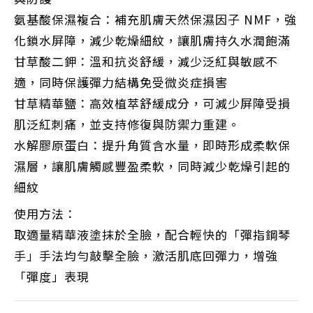
氨基酸保濕複合：補充肌膚天然保濕因子 NMF，強
化鎖水屏障，減少乾燥細紋，讓肌膚持久水潤飽滿
甘草酸二鉀：溫和抗炎舒緩，減少泛紅與敏感不
適，同時保護彈力結構免受微炎症損害
甘草精華鹽：高效植萃舒緩成分，可減少屏障受損
肌泛紅刺痛，並支持修復與防禦力重建。
水解膠原蛋白：提升角質含水量，即時形成柔軟保
濕層，讓肌膚觸感豐盈柔軟，同時減少乾燥引起的
細紋
使用方法：
取適量精華液塗抹於全臉，配合輕快的「彈指鋼琴
手」手法均勻敲擊全臉，激活肌底回彈力，增強
「彈度」表現