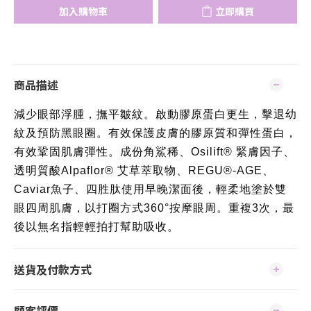
加入購物車
立即購買
商品描述
減少眼部浮腫，撫平皺紋。啟動膠原蛋白更生，擊退幼
紋及預防黑眼圈。有效保護皮膚的膠原質和彈性蛋白，
有效鞏固肌膚彈性。成份角鯊稀、Osilift® 緊膚因子、
透明質酸Alpaflor® 艾草萃取物、REGU®-AGE、
Caviar魚子、四胜肽使用早晚潔面後，輕柔地塗於雙
眼四周肌膚，以打圈方式360°按摩眼周。重複3次，最
後以無名指輕輕拍打幫助吸收。
送貨及付款方式
顧客評價