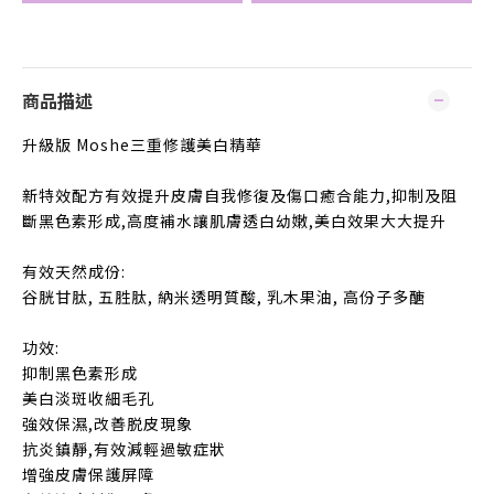
商品描述
升級版 Moshe三重修護美白精華
新特效配方有效提升皮膚自我修復及傷口癒合能力,抑制及阻
斷黑色素形成,高度補水讓肌膚透白幼嫩,美白效果大大提升
有效天然成份:
谷胱甘肽, 五胜肽, 納米透明質酸, 乳木果油, 高份子多醣
功效:
抑制黑色素形成
美白淡斑收細毛孔
強效保濕,改善脱皮現象
抗炎鎮靜,有效減輕過敏症狀
增強皮膚保護屏障