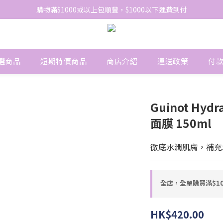
網站免費登記會員，會員優惠價於結帳時自動扣減
購物滿$1000或以上包順豐，$1000以下運費到付
網站免費登記會員，會員優惠價於結帳時自動扣減
選商品
短期特價商品
商店介紹
運送政策
付
Guinot Hyd
面膜 150ml
徹底水潤肌膚，補充
全店，全單購買滿$1
HK$420.00