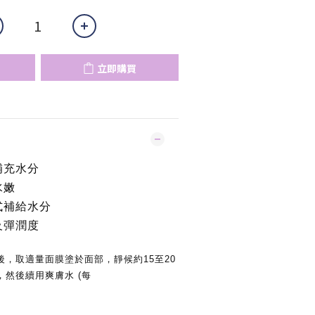
立即購買
補充水分
水嫩
式補給水分
及彈潤度
，取適量面膜塗於面部，靜候約15至20
然後續用爽膚水 (每