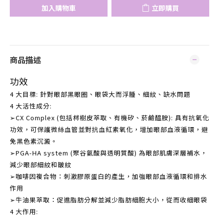
加入購物車
立即購買
商品描述
功效
4 大目標: 針對眼部黑眼圈、眼袋大而浮腫、細紋、缺水問題
4 大活性成分:
➢CX Complex (包括梣樹皮萃取、有機矽、菸鹼醯胺): 具有抗氧化
功效，可保護微絲血管並對抗血紅素氧化，增加眼部血液循環，避
免黑色素沉澱。
➢PGA-HA system (聚谷氨酸與透明質酸) 為眼部肌膚深層補水，
減少眼部細紋和皺紋
➢咖啡因複合物：刺激膠原蛋白的產生，加強眼部血液循環和排水
作用
➢牛油果萃取：促進脂肪分解並減少脂肪細胞大小，從而收細眼袋
4 大作用: