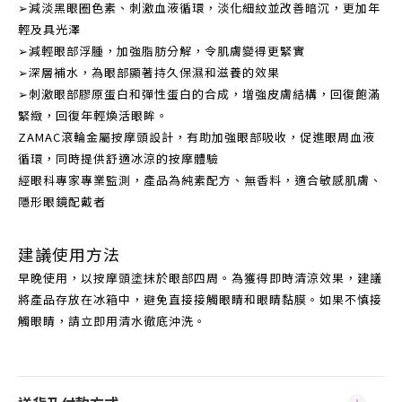
➢減淡黑眼圈色素、刺激血液循環，淡化細紋並改善暗沉，更加年
輕及具光澤
➢減輕眼部浮腫，加強脂肪分解，令肌膚變得更緊實
➢深層補水，為眼部顯著持久保濕和滋養的效果
➢刺激眼部膠原蛋白和彈性蛋白的合成，增強皮膚結構，回復飽滿
緊緻，回復年輕煥活眼眸。
ZAMAC滾輪金屬按摩頭設計，有助加強眼部吸收，促進眼周血液
循環，同時提供舒適冰涼的按摩體驗
經眼科專家專業監測，產品為純素配方、無香料，適合敏感肌膚、
隱形眼鏡配戴者
建議使用方法
早晚使用，以按摩頭塗抹於眼部四周。為獲得即時清涼效果，建議
將產品存放在冰箱中，避免直接接觸眼睛和眼睛黏膜。如果不慎接
觸眼睛，請立即用清水徹底沖洗。