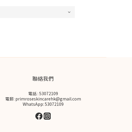
聯絡我們
電話 : 53072109
電郵: primroseskincarehk@gmail.com
WhatsApp: 53072109