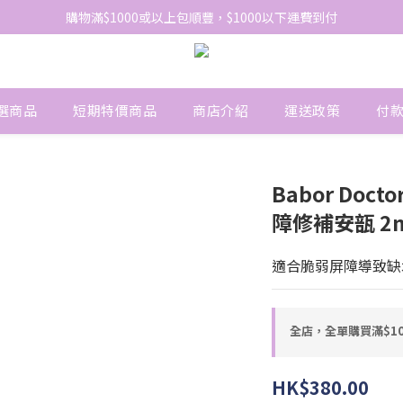
網站免費登記會員，會員優惠價於結帳時自動扣減
購物滿$1000或以上包順豐，$1000以下運費到付
網站免費登記會員，會員優惠價於結帳時自動扣減
選商品
短期特價商品
商店介紹
運送政策
付
Babor Docto
障修補安瓿 2ml
適合脆弱屏障導致缺
全店，全單購買滿$1
HK$380.00