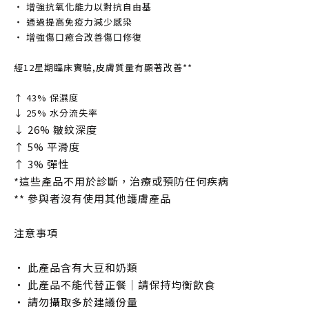
‧ 增強抗氧化能力以對抗自由基​
‧ 通過提高免疫力減少感染​
‧ 增強傷口癒合改善傷口修復​
經12星期臨床實驗,皮膚質量有顯著改善**​
↑ 43% 保濕度​
↓ 25% 水分流失率​
↓ 26% 皺紋深度​
↑ 5% 平滑度​
↑ 3% 彈性​
*這些產品不用於診斷，治療或預防任何疾病​
** 參與者沒有使用其他護膚產品​
注意事項​
‧ 此產品含有大豆和奶類​
‧ 此產品不能代替正餐｜請保持均衡飲食​
‧ 請勿攝取多於建議份量​